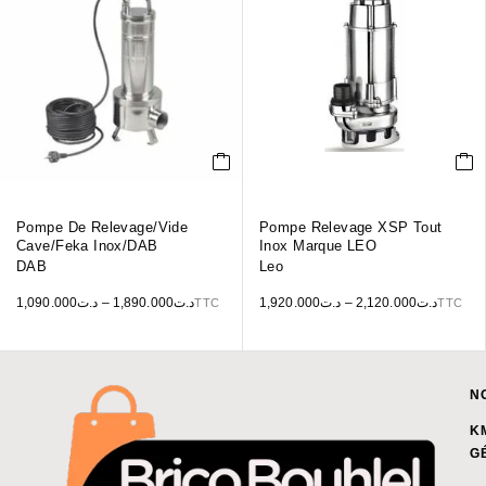
Pompe De Relevage/vide
Pompe Relevage XSP Tout
Cave/Feka Inox/DAB
Inox Marque LEO
DAB
Leo
1,090.000
د.ت
–
1,890.000
د.ت
1,920.000
د.ت
–
2,120.000
د.ت
TTC
TTC
N
K
G