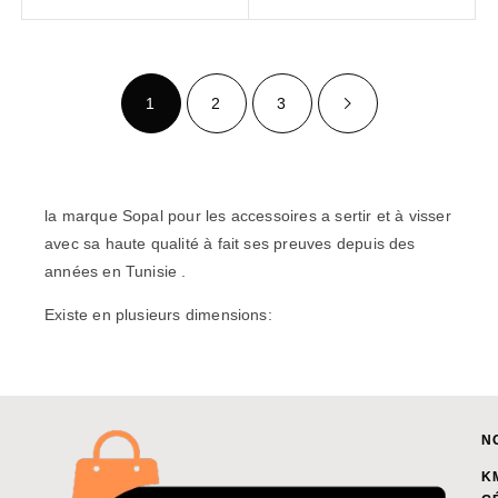
1
2
3
la marque Sopal pour les accessoires a sertir et à visser
avec sa haute qualité à fait ses preuves depuis des
années en Tunisie .
Existe en plusieurs dimensions:
N
K