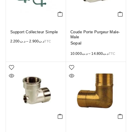
Support Collecteur Simple
Coude Porte Purgeur Male-
Male
2.200
د.ت
–
2.900
د.ت
TTC
Sopal
10.000
د.ت
–
14.800
د.ت
TTC