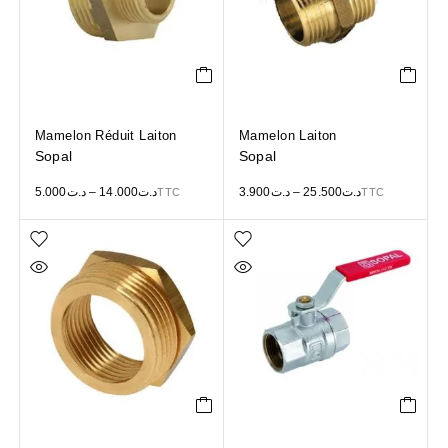
Mamelon Réduit Laiton
Mamelon Laiton
Sopal
Sopal
5.000
د.ت
–
14.000
د.ت
3.900
د.ت
–
25.500
د.ت
TTC
TTC