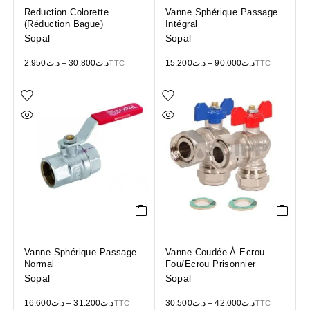
Reduction Colorette
Vanne Sphérique Passage
(Réduction Bague)
Intégral
Sopal
Sopal
2.950
د.ت
–
30.800
د.ت
15.200
د.ت
–
90.000
د.ت
TTC
TTC
Vanne Sphérique Passage
Vanne Coudée À Ecrou
Normal
Fou/Ecrou Prisonnier
Sopal
Sopal
16.600
د.ت
–
31.200
د.ت
30.500
د.ت
–
42.000
د.ت
TTC
TTC