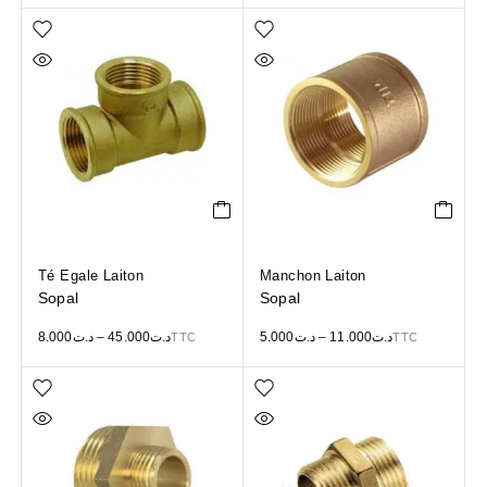
Té Egale Laiton
Manchon Laiton
Sopal
Sopal
8.000
د.ت
–
45.000
د.ت
5.000
د.ت
–
11.000
د.ت
TTC
TTC