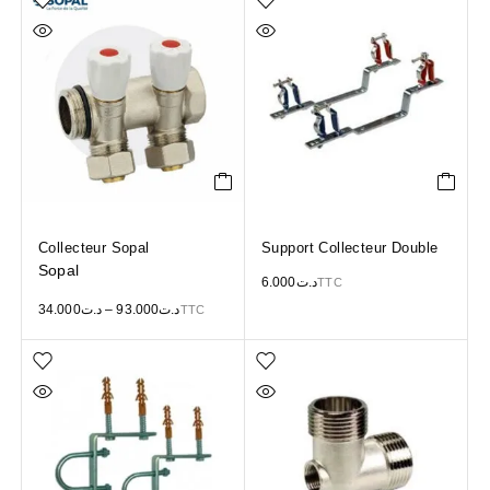
Collecteur Sopal
Support Collecteur Double
Sopal
6.000
د.ت
TTC
34.000
د.ت
–
93.000
د.ت
TTC