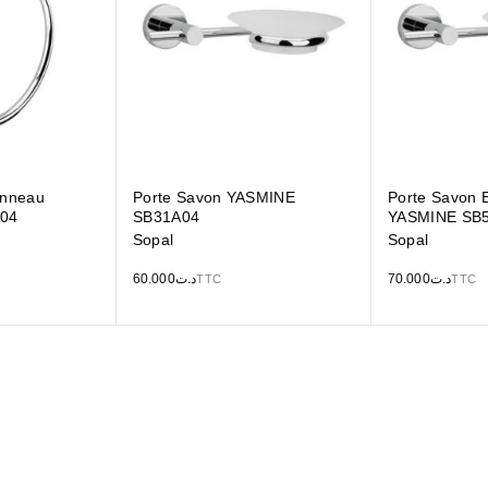
Anneau
Porte Savon YASMINE
Porte Savon 
04
SB31A04
YASMINE SB
Sopal
Sopal
60.000
د.ت
70.000
د.ت
TTC
TTC