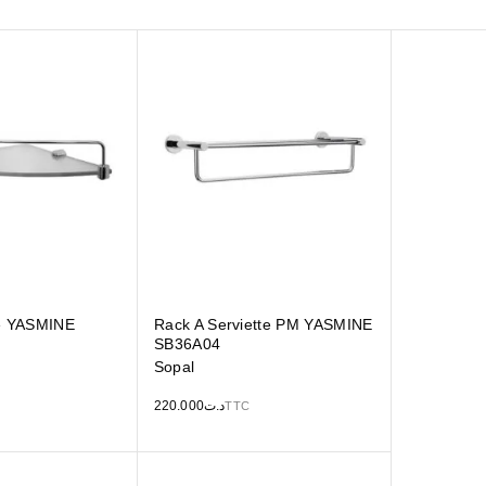
le YASMINE
Rack A Serviette PM YASMINE
SB36A04
Sopal
220.000
د.ت
TTC