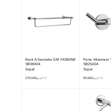
Rack A Serviette GM YASMINE
Porte Vêtement
SB38A04
SB25A04
Sopal
Sopal
270.000
د.ت
50.000
د.ت
TTC
TTC