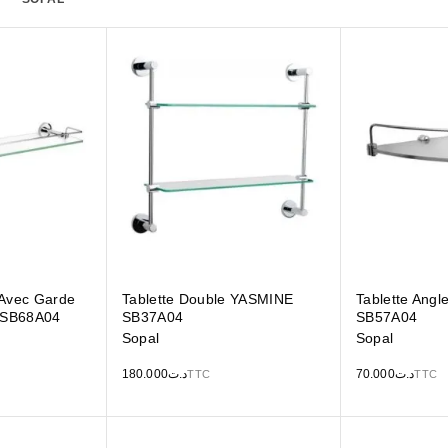
 Avec Garde
Tablette Double YASMINE
Tablette Ang
 SB68A04
SB37A04
SB57A04
Sopal
Sopal
180.000
د.ت
70.000
د.ت
TTC
TTC