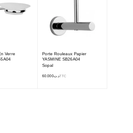
En Verre
Porte Rouleaux Papier
55A04
YASMINE SB26A04
Sopal
60.000
د.ت
TTC