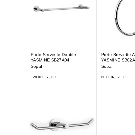
Porte Serviette Double
Porte Serviette 
YASMINE SB27A04
YASMINE SB62A
Sopal
Sopal
120.000
د.ت
60.000
د.ت
TTC
TTC