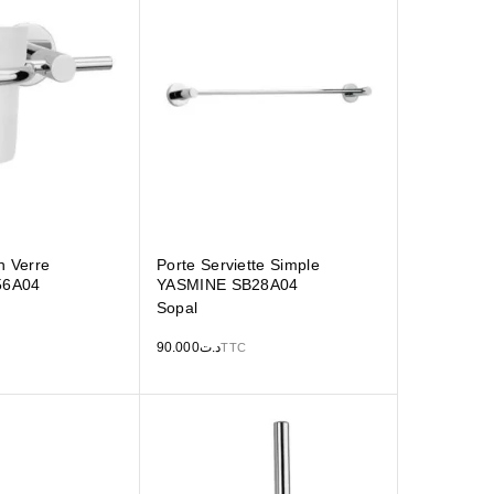
n Verre
Porte Serviette Simple
56A04
YASMINE SB28A04
Sopal
90.000
د.ت
TTC