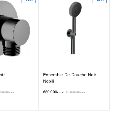
oir
Ensemble De Douche Noir
Nobili
680.000
د.ت
TTC
250.000
د.ت
950.000
د.ت