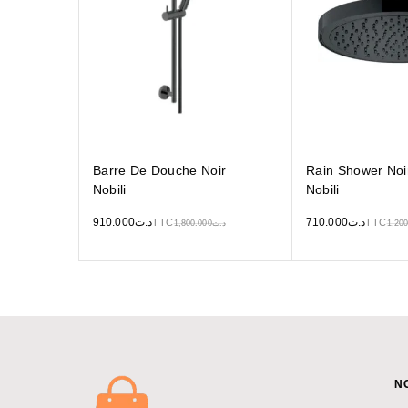
Barre De Douche Noir
Rain Shower Noi
Nobili
Nobili
910.000
د.ت
710.000
د.ت
TTC
TTC
1,800.000
د.ت
1,200
N