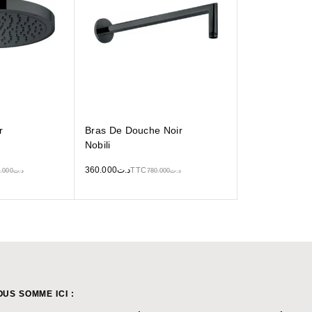
r
Bras De Douche Noir
Nobili
360.000
د.ت
TTC
.000
د.ت
780.000
د.ت
OUS SOMME ICI :