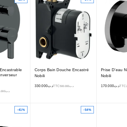
Encastrable
Corps Bain Douche Encastré
Prise D’eau N
Inverseur
Nobili
Nobili
330.000
د.ت
170.000
د.ت
TTC
TTC
500.000
د.ت
.000
د.ت
-41%
-54%