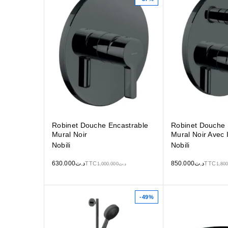
Robinet Douche Encastrable
Robinet Douche 
Mural Noir
Mural Noir Avec 
Nobili
Nobili
630.000
د.ت
850.000
د.ت
TTC
TTC
1,000.000
د.ت
1,800
-49%