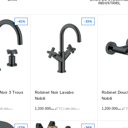
INDUSTRIEL
-41%
-33%
Noir 3 Trous
Robinet Noir Lavabo
Robinet Douc
Nobili
Nobili
1,330.000
د.ت
1,200.000
د.ت
TTC
TT
800.000
د.ت
1,980.000
د.ت
-53%
-34%