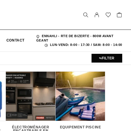
ENNAHLI - RTE DE BIZERTE - 800M AVANT
CONTACT
GEANT
LUN-VEND: 8:00 - 17:30 / SAM: 8:00 - 14:00
FILTER
&
ÉLECTROMÉNAGER
EQUIPEMENT PISCINE
EVIER 
E
ENCASTRABLE EN