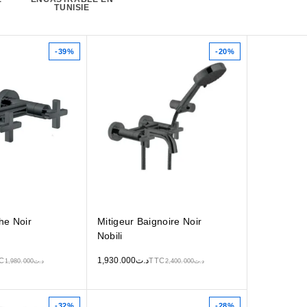
TUNISIE
-39%
-20%
he Noir
Mitigeur Baignoire Noir
Nobili
1,930.000
د.ت
C
TTC
1,980.000
د.ت
2,400.000
د.ت
-32%
-28%