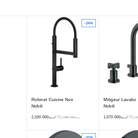
-24%
Robinet Cuisine Noir
Mitigeur Lavabo 
Nobili
Nobili
2,200.000
د.ت
1,070.000
د.ت
TTC
TTC
2,900.000
د.ت
1,
-37%