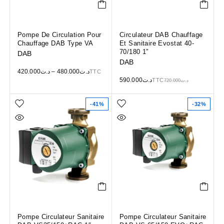
Pompe De Circulation Pour
Circulateur DAB Chauffage
Chauffage DAB Type VA
Et Sanitaire Evostat 40-
70/180 1″
DAB
DAB
420.000
د.ت
–
480.000
د.ت
TTC
590.000
د.ت
TTC
720.000
د.ت
-41%
-32%
Pompe Circulateur Sanitaire
Pompe Circulateur Sanitaire