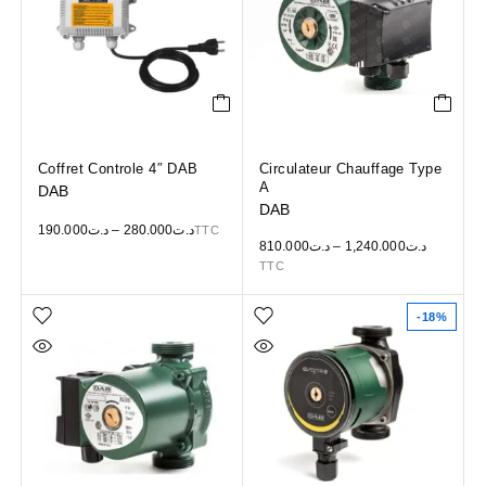
Coffret Controle 4″ DAB
Circulateur Chauffage Type
A
DAB
DAB
190.000
د.ت
–
280.000
د.ت
TTC
810.000
د.ت
–
1,240.000
د.ت
TTC
-18%