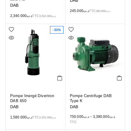
DAB
DAB
245.000
د.ت
TTC
380.000
د.ت
2,340.000
د.ت
TTC
3,510.000
د.ت
-33%
Pompe Imergé Divertron
Pompe Centrifuge DAB
DAB 650
Type K
DAB
DAB
750.000
د.ت
–
3,390.000
د.ت
1,580.000
د.ت
TTC
2,370.000
د.ت
TTC