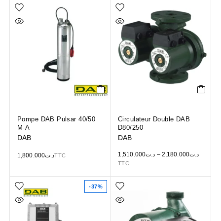
Pompe DAB Pulsar 40/50
Circulateur Double DAB
M-A
D80/250
DAB
DAB
1,510.000
د.ت
–
2,180.000
د.ت
1,800.000
د.ت
TTC
TTC
-37%