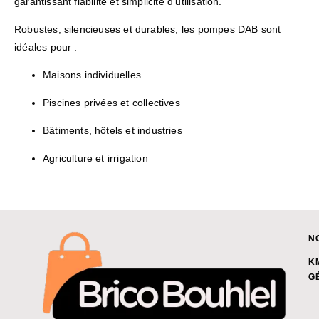
garantissant fiabilité et simplicité d’utilisation.
Robustes, silencieuses et durables, les pompes DAB sont
idéales pour :
Maisons individuelles
Piscines privées et collectives
Bâtiments, hôtels et industries
Agriculture et irrigation
N
K
G