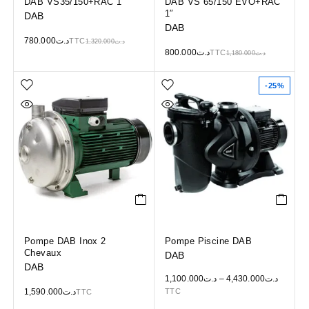
DAB VS35/150+RAC 1″
DAB VS 65/150 EVO+RAC
1″
DAB
DAB
780.000
د.ت
TTC
1,320.000
د.ت
800.000
د.ت
TTC
1,180.000
د.ت
-25%
Pompe DAB Inox 2
Pompe Piscine DAB
Chevaux
DAB
DAB
1,100.000
د.ت
–
4,430.000
د.ت
1,590.000
د.ت
TTC
TTC