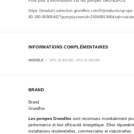
Pour plus d’informations sur les pompes GRUNDFOS:
https://product-selection.grundfos.com/fr/products/up-ups
80-180-95906442?pumpsystemid=2504891946&tab=varian
INFORMATIONS COMPLÉMENTAIRES
MODÉLE :
UPS 25-80/180, UPS 32-80/180
BRAND
Brand
Grundfos
Les pompes Grundfos
sont reconnues mondialement pour l
performance et leur efficacité énergétique. Elles réponde
installations résidentielles, commerciales et industrielles.