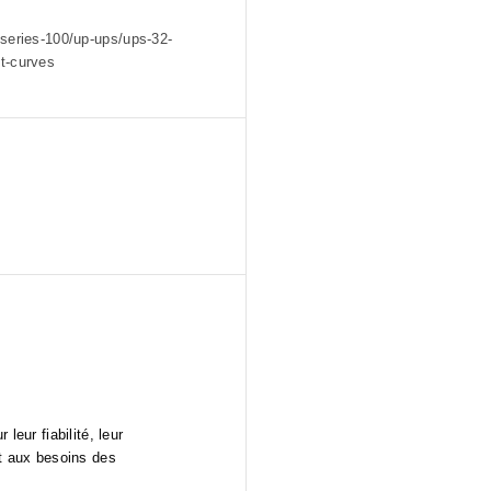
-series-100/up-ups/ups-32-
t-curves
eur fiabilité, leur
nt aux besoins des