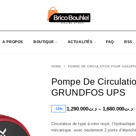
A PROPOS
BOUTIQUE
ACTUALITÉS
FAQ
RSS
HOME
POMPE DE CIRCULATION POUR CHAUF
Pompe De Circulati
GRUNDFOS UPS
1,290.000
د.ت
–
1,680.000
د.ت
-11%
T
Circulateur de type à rotor noyé, l’hydrauliqu
mécanique, avec seulement 2 joints d’étanchéit