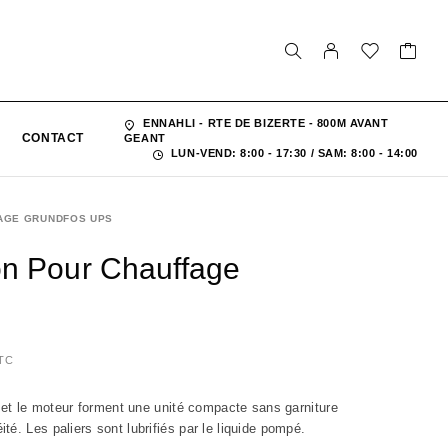
ENNAHLI - RTE DE BIZERTE - 800M AVANT
CONTACT
GEANT
LUN-VEND: 8:00 - 17:30 / SAM: 8:00 - 14:00
FAGE GRUNDFOS UPS
on Pour Chauffage
TC
e et le moteur forment une unité compacte sans garniture
é. Les paliers sont lubrifiés par le liquide pompé.