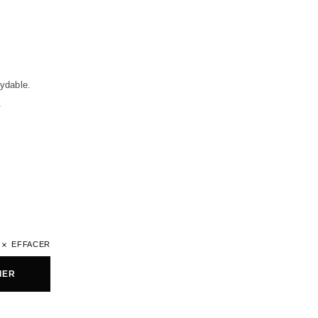
.
xydable.
.
EFFACER
IER