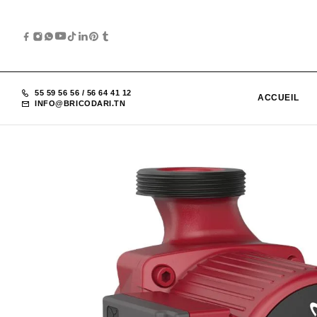
55 59 56 56
/
56 64 41 12
ACCUEIL
INFO@BRICODARI.TN