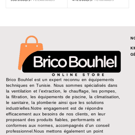
1,400.000
د.ت
720.000
د.ت
N
K
G
Brico Bouhlel est un expert reconnu en équipements
techniques en Tunisie. Nous sommes spécialisés dans
la ventilation et l’extraction, le chauffage, les pompes,
la filtration, les équipements de piscine, la climatisation,
le sanitaire, la plomberie ainsi que les solutions
industrielles.Notre engagement est de répondre
efficacement aux besoins de nos clients, en leur
proposant des produits fiables, performants et
conformes aux normes, accompagnés d’un conseil
professionnel.Nous mettons également un point