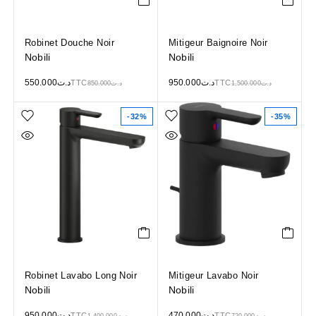
Robinet Douche Noir
Mitigeur Baignoire Noir
Nobili
Nobili
550.000
د.ت
950.000
د.ت
TTC
TTC
850.000
د.ت
1,500.000
د.ت
-32%
-35%
Robinet Lavabo Long Noir
Mitigeur Lavabo Noir
Nobili
Nobili
950.000
د.ت
470.000
د.ت
TTC
TTC