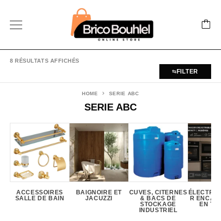
8 RÉSULTATS AFFICHÉS
FILTER
HOME
SERIE ABC
SERIE ABC
ACCESSOIRES
BAIGNOIRE ET
CUVES, CITERNES
ÉLECTRO
SALLE DE BAIN
JACUZZI
& BACS DE
R ENCAS
STOCKAGE
EN TUN
INDUSTRIEL