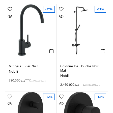
-47%
-21%
Mitigeur Evier Noir
Colonne De Douche Noir
Mat
Nobili
Nobili
790.000
د.ت
TTC
1,500.000
د.ت
2,460.000
د.ت
TTC
3,100.000
د.ت
-32%
-53%