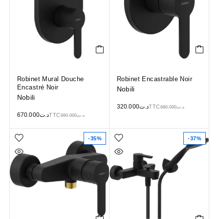
Robinet Mural Douche
Robinet Encastrable Noir
Encastré Noir
Nobili
Nobili
320.000
د.ت
TTC
680.000
د.ت
670.000
د.ت
TTC
990.000
د.ت
-35%
-37%