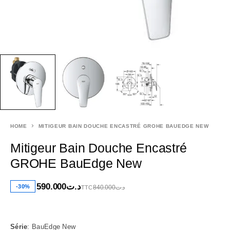
HOME
MITIGEUR BAIN DOUCHE ENCASTRÉ GROHE BAUEDGE NEW
Mitigeur Bain Douche Encastré
GROHE BauEdge New
590.000
د.ت
-30%
840.000
د.ت
TTC
Série
: BauEdge New