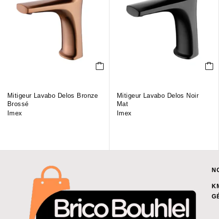
Mitigeur Lavabo Delos Bronze
Mitigeur Lavabo Delos Noir
Brossé
Mat
Imex
Imex
N
K
G