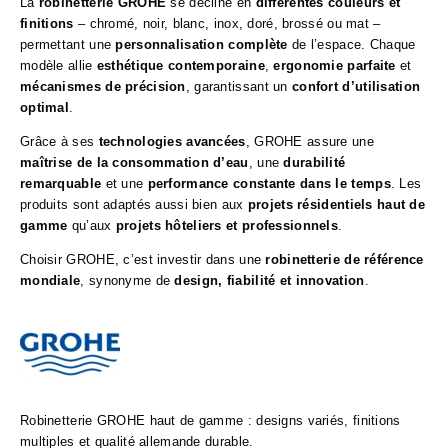
La
robinetterie GROHE
se décline en
différentes couleurs et
finitions
– chromé, noir, blanc, inox, doré, brossé ou mat –
permettant une
personnalisation complète
de l’espace. Chaque
modèle allie
esthétique contemporaine
,
ergonomie parfaite
et
mécanismes de précision
, garantissant un
confort d’utilisation
optimal
.
Grâce à ses
technologies avancées
, GROHE assure une
maîtrise de la consommation d’eau
, une
durabilité
remarquable
et une
performance constante dans le temps
. Les
produits sont adaptés aussi bien aux
projets résidentiels haut de
gamme
qu’aux
projets hôteliers et professionnels
.
Choisir GROHE, c’est investir dans une
robinetterie de référence
mondiale
, synonyme de
design, fiabilité et innovation
.
Robinetterie GROHE haut de gamme : designs variés, finitions
multiples et qualité allemande durable.