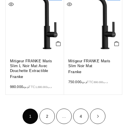
Mitigeur FRANKE Maris
Mitigeur FRANKE Maris
Slim L Noir Mat Avec
Slim Noir Mat
Douchette Extractible
Franke
Franke
750.000
د.ت
TTC
890.000
د.ت
980.000
د.ت
TTC
1,680.000
د.ت
1
2
…
4