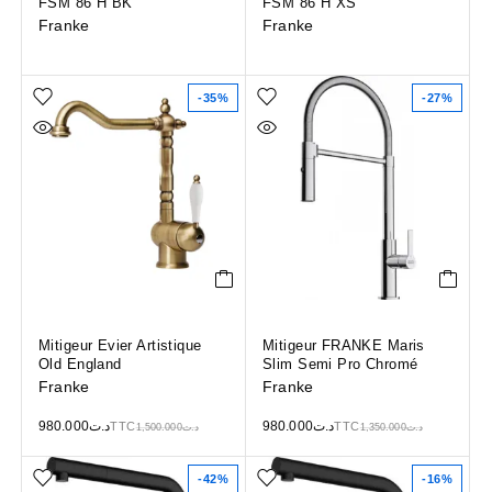
FSM 86 H BK
FSM 86 H XS
Franke
Franke
-35%
-27%
Mitigeur Evier Artistique
Mitigeur FRANKE Maris
Old England
Slim Semi Pro Chromé
Franke
Franke
980.000
د.ت
980.000
د.ت
TTC
TTC
1,500.000
د.ت
1,350.000
د.ت
-42%
-16%