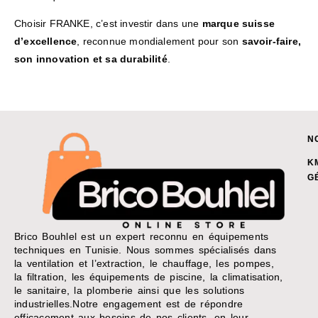
Choisir FRANKE, c’est investir dans une
marque suisse
d’excellence
, reconnue mondialement pour son
savoir-faire,
son innovation et sa durabilité
.
N
K
G
Brico Bouhlel est un expert reconnu en équipements
techniques en Tunisie. Nous sommes spécialisés dans
la ventilation et l’extraction, le chauffage, les pompes,
la filtration, les équipements de piscine, la climatisation,
le sanitaire, la plomberie ainsi que les solutions
industrielles.Notre engagement est de répondre
efficacement aux besoins de nos clients, en leur