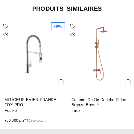
PRODUITS SIMILAIRES
-10%
MITIGEUR EVIER FRANKE
Colonne De De Douche Delos
FOX PRO
Bronze Brossé
Franke
Imex
760.000
د.ت
TTC
840.000
د.ت