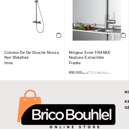
Colonne De De Douche Monza
Mitigeur Evier FRANKE
Noir Métallisé
Neptune Extractible
Imex
Franke
890.000
د.ت
TTC
1,490.000
د.ت
N
K
G