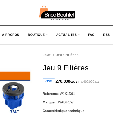
A PROPOS
BOUTIQUE
ACTUALITÉS
FAQ
RSS
HOME
JEU 9 FILIÈRES
Jeu 9 Filières
270.000
د.ت
-33%
400.000
د.ت
TTC
Référence
WJK1D61
Marque
:WADFOW
Caractéristique technique