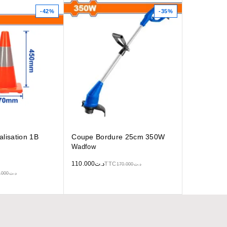
-42%
-35%
lisation 1B
Coupe Bordure 25cm 350W
Wadfow
110.000
د.ت
TTC
170.000
د.ت
.000
د.ت