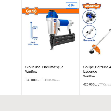
-35%
Cloueuse Pneumatique
Coupe Bordure
Essence
Wadfow
Wadfow
130.000
د.ت
TTC
200.000
د.ت
420.000
د.ت
TTC
630.