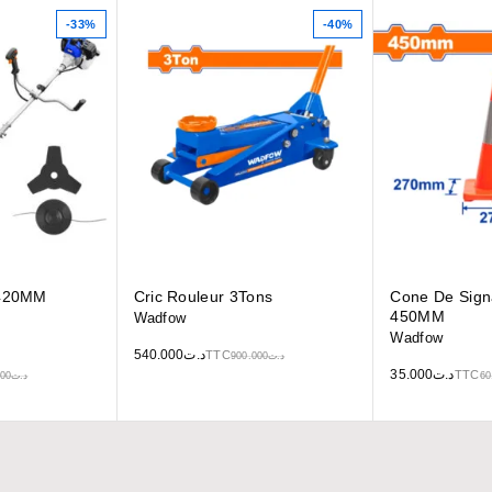
-33%
-40%
 420MM
Cric Rouleur 3Tons
Cone De Signa
450MM
Wadfow
Wadfow
540.000
د.ت
TTC
900.000
د.ت
35.000
د.ت
TTC
000
د.ت
60