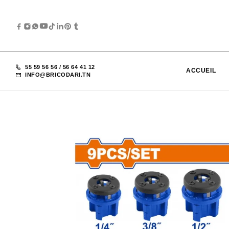
55 59 56 56
/
56 64 41 12
ACCUEIL
INFO@BRICODARI.TN