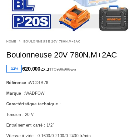
HOME
BOULONNEUSE 20V 780N.M+2AC
Boulonneuse 20V 780N.m+2AC
620.000
د.ت
-33%
930.000
د.ت
TTC
Référence :
WCD1B78
Marque
:WADFOW
Caractéristique technique :
Tension : 20 V
Entraînement carré : 1/2″
Vitesse à vide : 0-1600/0-2100/0-2400 tr/min