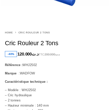
HOME
CRIC ROULEUR 2 TONS
Cric Rouleur 2 Tons
120.000
د.ت
-40%
200.000
د.ت
TTC
Référence :
WHJ2502
Marque
:WADFOW
Caractéristique technique :
– Modèle : WHJ2502
– Cric hydraulique
– 2 tonnes
– Hauteur minimale : 140 mm