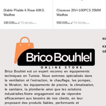
Diable Pliable 6 Roue 60KG
Cloueuse 20V+100PCS 35MM
Wadfow
Wadfow
190.000
د.ت
500.000
د.ت
TTC
TTC
300.000
د.ت
750.000
د.ت
N
K
G
Brico Bouhlel est un expert reconnu en équipements
techniques en Tunisie. Nous sommes spécialisés dans
la ventilation et l’extraction, le chauffage, les pompes,
la filtration, les équipements de piscine, la climatisation,
le sanitaire, la plomberie ainsi que les solutions
industrielles.Notre engagement est de répondre
efficacement aux besoins de nos clients, en leur
proposant des produits fiables, performants et