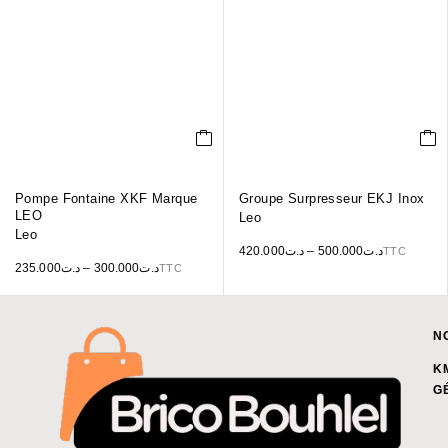
Pompe Fontaine XKF Marque
Groupe Surpresseur EKJ Inox
LEO
Leo
Leo
420.000
د.ت
–
500.000
د.ت
TTC
235.000
د.ت
–
300.000
د.ت
TTC
N
K
G