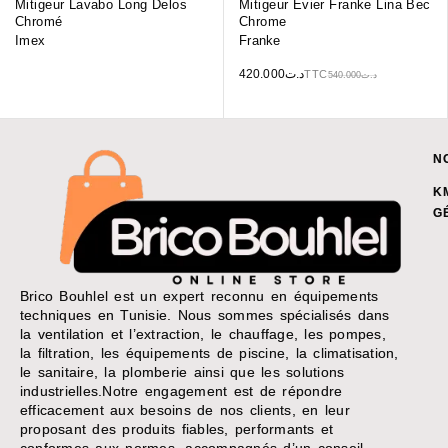
Mitigeur Lavabo Long Delos
Mitigeur Evier Franke Lina Bec
Chromé
Chrome
Imex
Franke
420.000
د.ت
TTC
540.000
د.ت
N
K
G
Brico Bouhlel est un expert reconnu en équipements
techniques en Tunisie. Nous sommes spécialisés dans
la ventilation et l’extraction, le chauffage, les pompes,
la filtration, les équipements de piscine, la climatisation,
le sanitaire, la plomberie ainsi que les solutions
industrielles.Notre engagement est de répondre
efficacement aux besoins de nos clients, en leur
proposant des produits fiables, performants et
conformes aux normes, accompagnés d’un conseil