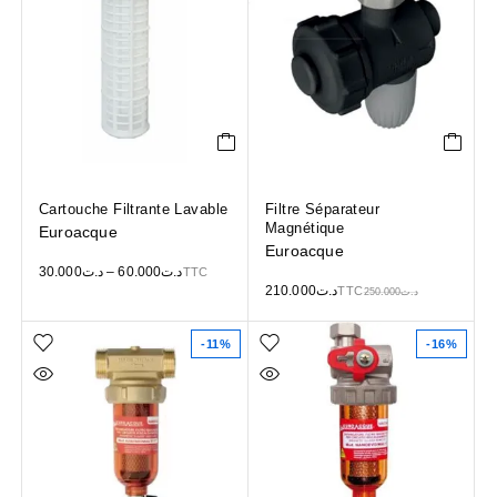
Cartouche Filtrante Lavable
Filtre Séparateur
Magnétique
Euroacque
Euroacque
30.000
د.ت
–
60.000
د.ت
TTC
210.000
د.ت
TTC
250.000
د.ت
-11%
-16%