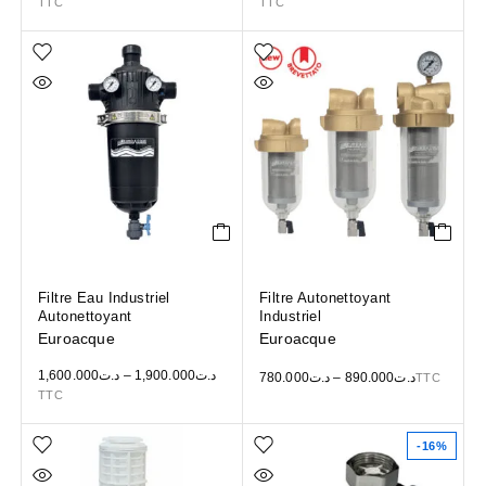
TTC
TTC
Filtre Eau Industriel
Filtre Autonettoyant
Autonettoyant
Industriel
Euroacque
Euroacque
1,600.000
د.ت
–
1,900.000
د.ت
780.000
د.ت
–
890.000
د.ت
TTC
TTC
-16%