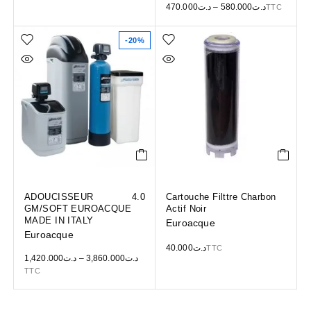
470.000
د.ت
–
580.000
د.ت
TTC
-20%
ADOUCISSEUR
4.0
Cartouche Filttre Charbon
GM/SOFT EUROACQUE
Actif Noir
MADE IN ITALY
Euroacque
Euroacque
40.000
د.ت
TTC
1,420.000
د.ت
–
3,860.000
د.ت
TTC