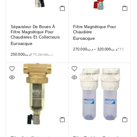
Séparateur De Boues À
Filtre Magnétique Pour
Filtre Magnétique Pour
Chaudière
Chaudières Et Collecteurs
Euroacque
Euroacque
270.000
د.ت
–
320.000
د.ت
TTC
250.000
د.ت
TTC
280.000
د.ت