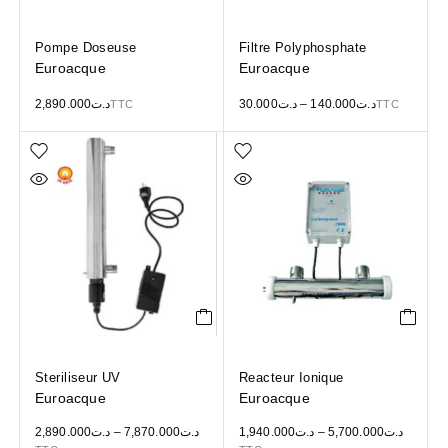
Pompe Doseuse
Filtre Polyphosphate
Euroacque
Euroacque
2,890.000
د.ت
30.000
د.ت
–
140.000
د.ت
TTC
TTC
Steriliseur UV
Reacteur Ionique
Euroacque
Euroacque
2,890.000
د.ت
–
7,870.000
د.ت
1,940.000
د.ت
–
5,700.000
د.ت