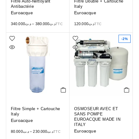
Filtre Auto-Nettoyant
Filtre Double + Cartouche
Antibactérie
Italy
Euroacque
Euroacque
340.000
د.ت
–
380.000
د.ت
120.000
د.ت
TTC
TTC
-2%
Filtre Simple + Cartouche
OSMOSEUR AVEC ET
Italy
SANS POMPE
EUROACQUE MADE IN
Euroacque
ITALY
Euroacque
80.000
د.ت
–
230.000
د.ت
TTC