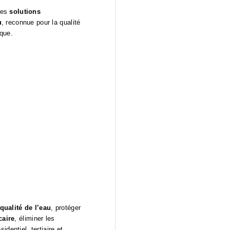
les
solutions
u
, reconnue pour la qualité
ique.
qualité de l’eau
, protéger
caire
, éliminer les
dentiel, tertiaire et