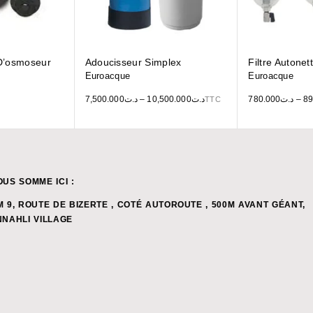
 D’osmoseur
Adoucisseur Simplex
Filtre Autonet
Euroacque
Euroacque
7,500.000
د.ت
–
10,500.000
د.ت
780.000
د.ت
–
89
TTC
OUS SOMME ICI :
M 9, ROUTE DE BIZERTE , COTÉ AUTOROUTE , 500M AVANT GÉANT,
NNAHLI VILLAGE