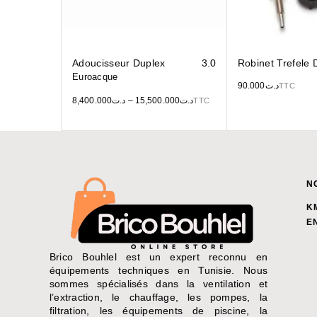
Adoucisseur Duplex
3.0
Robinet Trefele
Euroacque
90.000
د.ت
TTC
8,400.000
د.ت
–
15,500.000
د.ت
TTC
N
K
E
Brico Bouhlel est un expert reconnu en
équipements techniques en Tunisie. Nous
sommes spécialisés dans la ventilation et
l’extraction, le chauffage, les pompes, la
filtration, les équipements de piscine, la