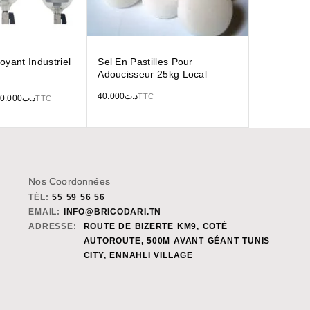
toyant Industriel
Sel En Pastilles Pour
Adoucisseur 25kg Local
40.000
د.ت
TTC
0.000
د.ت
TTC
Nos Coordonnées
TÉL:
55 59 56 56
EMAIL:
INFO@BRICODARI.TN
ADRESSE:
ROUTE DE BIZERTE KM9, COTÉ
AUTOROUTE, 500M AVANT GÉANT TUNIS
CITY, ENNAHLI VILLAGE