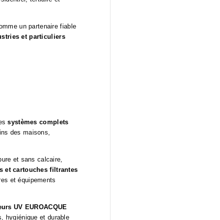
omme un partenaire fiable
stries et particuliers
des
systèmes complets
ins des maisons,
ure et sans calcaire,
s et cartouches filtrantes
ères et équipements
ateurs UV EUROACQUE
s, hygiénique et durable