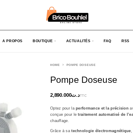
A PROPOS
BOUTIQUE
ACTUALITÉS
FAQ
RSS
HOME
POMPE DOSEUSE
Pompe Doseuse
2,890.000
د.ت
TTC
Optez pour la
performance et la précision
av
conçue pour le
traitement automatisé de l’e
chauffage.
Grâce à sa
technologie électromagnétique
,