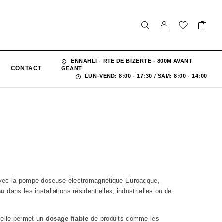
ENNAHLI - RTE DE BIZERTE - 800M AVANT
CONTACT
GEANT
LUN-VEND: 8:00 - 17:30 / SAM: 8:00 - 14:00
ec la pompe doseuse électromagnétique Euroacque,
au
dans les installations résidentielles, industrielles ou de
 elle permet un
dosage fiable
de produits comme les