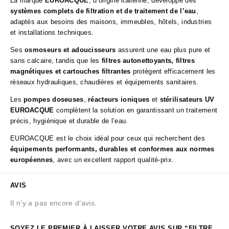
La marque
EUROACQUE
, d’origine italienne, développe des
systèmes complets de filtration et de traitement de l’eau
,
adaptés aux besoins des maisons, immeubles, hôtels, industries
et installations techniques.
Ses
osmoseurs et adoucisseurs
assurent une eau plus pure et
sans calcaire, tandis que les
filtres autonettoyants, filtres
magnétiques et cartouches filtrantes
protègent efficacement les
réseaux hydrauliques, chaudières et équipements sanitaires.
Les
pompes doseuses
,
réacteurs ioniques
et
stérilisateurs UV
EUROACQUE
complètent la solution en garantissant un traitement
précis, hygiénique et durable de l’eau.
EUROACQUE est le choix idéal pour ceux qui recherchent des
équipements performants, durables et conformes aux normes
européennes
, avec un excellent rapport qualité-prix.
AVIS
Il n’y a pas encore d’avis.
SOYEZ LE PREMIER À LAISSER VOTRE AVIS SUR “FILTRE