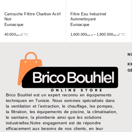
Cartouche Filttre Charbon Actif
Filtre Eau Industriel
Noir
Autonettoyant
Euroacque
Euroacque
40.000
د.ت
1,600.000
د.ت
–
1,900.000
د.ت
TTC
TTC
N
K
G
Brico Bouhlel est un expert reconnu en équipements
techniques en Tunisie. Nous sommes spécialisés dans
la ventilation et l’extraction, le chauffage, les pompes,
la filtration, les équipements de piscine, la climatisation,
le sanitaire, la plomberie ainsi que les solutions
industrielles.Notre engagement est de répondre
efficacement aux besoins de nos clients, en leur