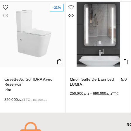
-31%
Cuvette Au Sol IDRA Avec
Miroir Salle De Bain Led
5.0
Réservoir
LUMIA
Idra
250.000
د.ت
–
690.000
د.ت
TTC
820.000
د.ت
TTC
1,180.000
د.ت
N