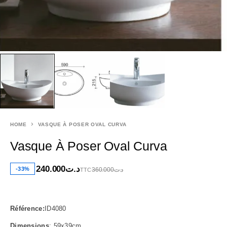
HOME
VASQUE À POSER OVAL CURVA
Vasque À Poser Oval Curva
240.000
د.ت
-33%
360.000
د.ت
TTC
Référence:
ID4080
Dimensions
: 59x39cm