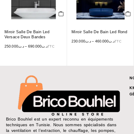
Miroir Salle De Bain Led
Miroir Salle De Bain Led Rond
Versace Deux Bandes
230.000
د.ت
–
460.000
د.ت
TTC
250.000
د.ت
–
690.000
د.ت
TTC
N
K
G
Brico Bouhlel est un expert reconnu en équipements
techniques en Tunisie. Nous sommes spécialisés dans
la ventilation et l’extraction, le chauffage, les pompes,