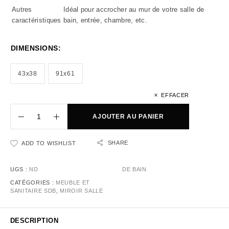
Autres
Idéal pour accrocher au mur de votre salle de
caractéristiques
bain, entrée, chambre, etc.
DIMENSIONS:
43x38
91x61
EFFACER
AJOUTER AU PANIER
SHARE
ADD TO WISHLIST
UGS :
ND
DE BAIN
CATÉGORIES :
MEUBLE ET
SANITAIRE SDB
,
MIROIR SALLE
DESCRIPTION