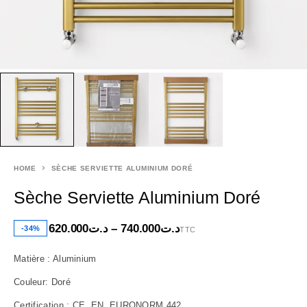
HOME
SÈCHE SERVIETTE ALUMINIUM DORÉ
Sèche Serviette Aluminium Doré
620.000
د.ت
–
740.000
د.ت
-34%
TTC
Matière : Aluminium
Couleur: Doré
Certification : CE, EN, EURONORM 442