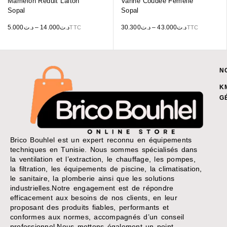
Mamelon Réduit Laiton
Vanne Coudée Femelle
Sopal
Sopal
5.000
د.ت
–
14.000
د.ت
30.300
د.ت
–
43.000
د.ت
TTC
TTC
N
K
G
Brico Bouhlel est un expert reconnu en équipements
techniques en Tunisie. Nous sommes spécialisés dans
la ventilation et l’extraction, le chauffage, les pompes,
la filtration, les équipements de piscine, la climatisation,
le sanitaire, la plomberie ainsi que les solutions
industrielles.Notre engagement est de répondre
efficacement aux besoins de nos clients, en leur
proposant des produits fiables, performants et
conformes aux normes, accompagnés d’un conseil
professionnel.Nous mettons également un point