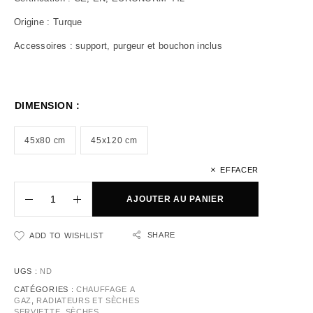
Origine : Turque
Accessoires : support, purgeur et bouchon inclus
DIMENSION :
45x80 cm
45x120 cm
EFFACER
AJOUTER AU PANIER
SHARE
ADD TO WISHLIST
UGS :
ND
CATÉGORIES :
CHAUFFAGE A
GAZ
,
RADIATEURS ET SÈCHES
SERVIETTE
,
SÈCHES