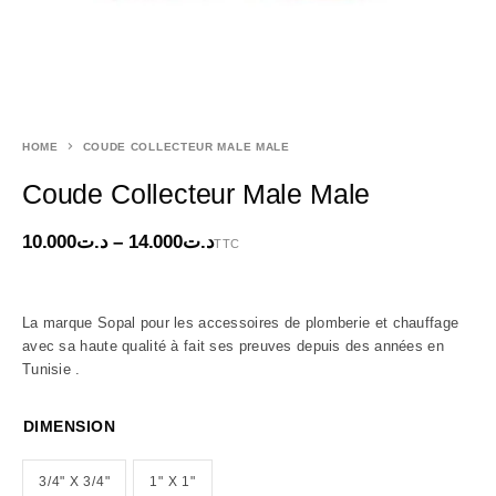
HOME
COUDE COLLECTEUR MALE MALE
Coude Collecteur Male Male
10.000
د.ت
–
14.000
د.ت
TTC
La marque Sopal pour les accessoires de plomberie et chauffage
avec sa haute qualité à fait ses preuves depuis des années en
Tunisie .
DIMENSION
3/4" X 3/4"
1" X 1"