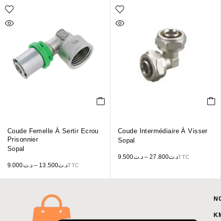
Coude Femelle À Sertir Ecrou
Coude Intermédiaire À Visser
Prisonnier
Sopal
Sopal
9.500
د.ت
–
27.800
د.ت
TTC
9.000
د.ت
–
13.500
د.ت
TTC
N
K