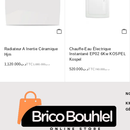
Radiateur A Inertie Céramique
Chauffe-Eau Électrique
Instantané EP02 6Kw KOSPEL
Hjm
Kospel
1,120.000
د.ت
TTC
1,680.000
د.ت
520.000
د.ت
TTC
740.000
د.ت
N
K
G