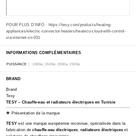
POUR PLUS D’INFO :
https://tesy.com/products/heating-
appliances/electric-convector-heaters/heateco-cloud-with-control-
via-internet-cn-031
INFORMATIONS COMPLÉMENTAIRES
PUISSANCE :
1000w, 1500w, 2000w, 2500w
BRAND
Brand
Tesy
TESY – Chauffe-eau et radiateurs électriques en Tunisie
🔶 Présentation de la marque
TESY
est une marque européenne reconnue, spécialisée dans la
fabrication de
chauffe-eau électriques
,
radiateurs électriques
et