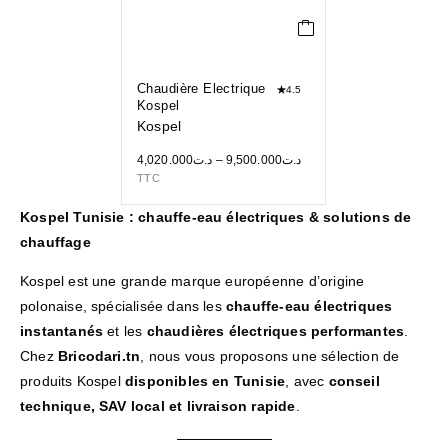
Chaudière Electrique
4.5
Kospel
Kospel
4,020.000
د.ت
–
9,500.000
د.ت
TTC
Kospel Tunisie : chauffe-eau électriques & solutions de
chauffage
Kospel est une grande marque européenne d’origine
polonaise, spécialisée dans les
chauffe-eau électriques
instantanés
et les
chaudières électriques performantes
.
Chez
Bricodari.tn
, nous vous proposons une sélection de
produits Kospel
disponibles en Tunisie
, avec
conseil
technique, SAV local et livraison rapide
.