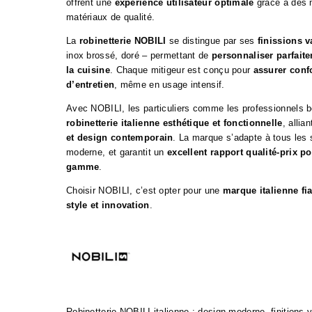
offrent une
expérience utilisateur optimale
grâce à des 
matériaux de qualité.
La
robinetterie NOBILI
se distingue par ses
finissions v
inox brossé, doré – permettant de
personnaliser parfaite
la cuisine
. Chaque mitigeur est conçu pour
assurer confor
d’entretien
, même en usage intensif.
Avec NOBILI, les particuliers comme les professionnels b
robinetterie italienne esthétique et fonctionnelle
, allia
et design contemporain
. La marque s’adapte à tous les 
moderne, et garantit un
excellent rapport qualité-prix p
gamme
.
Choisir NOBILI, c’est opter pour une
marque italienne fi
style et innovation
.
Robinetterie NOBILI italienne : design moderne, finitions v