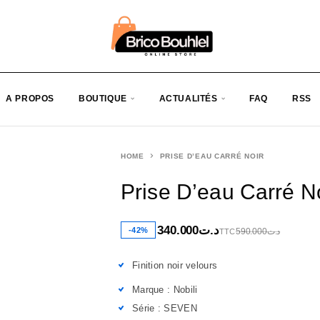
A PROPOS
BOUTIQUE
ACTUALITÉS
FAQ
RSS
HOME
PRISE D’EAU CARRÉ NOIR
Prise D’eau Carré N
340.000
د.ت
-42%
590.000
د.ت
TTC
Finition noir velours
Marque : Nobili
Série : SEVEN