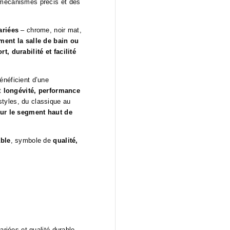
mécanismes précis et des
ariées
– chrome, noir mat,
ment la salle de bain ou
t, durabilité et facilité
énéficient d’une
nt
longévité, performance
styles, du classique au
our le segment haut de
able
, symbole de
qualité,
ariées et qualité durable