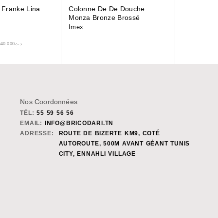
r Franke Lina
Colonne De De Douche
Monza Bronze Brossé
Imex
540.000
د.ت
Nos Coordonnées
TÉL:
55 59 56 56
EMAIL:
INFO@BRICODARI.TN
ADRESSE:
ROUTE DE BIZERTE KM9, COTÉ
AUTOROUTE, 500M AVANT GÉANT TUNIS
CITY, ENNAHLI VILLAGE