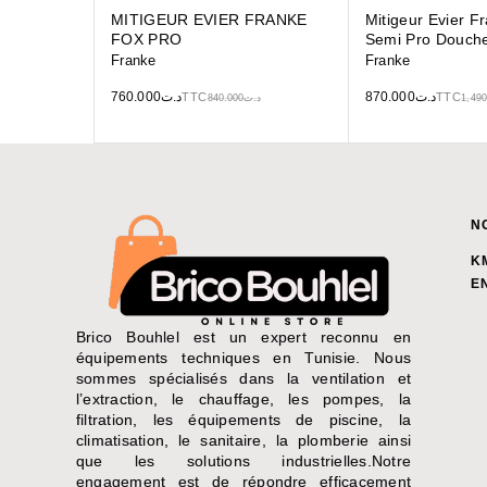
MITIGEUR EVIER FRANKE
Mitigeur Evier F
FOX PRO
Semi Pro Douche
Franke
Franke
760.000
د.ت
870.000
د.ت
TTC
TTC
840.000
د.ت
1,490
N
K
E
Brico Bouhlel est un expert reconnu en
équipements techniques en Tunisie. Nous
sommes spécialisés dans la ventilation et
l’extraction, le chauffage, les pompes, la
filtration, les équipements de piscine, la
climatisation, le sanitaire, la plomberie ainsi
que les solutions industrielles.Notre
engagement est de répondre efficacement