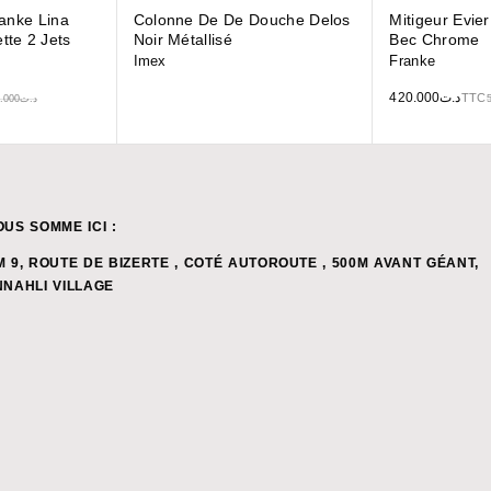
ranke Lina
Colonne De De Douche Delos
Mitigeur Evie
tte 2 Jets
Noir Métallisé
Bec Chrome
Imex
Franke
420.000
د.ت
TTC
.000
د.ت
OUS SOMME ICI :
M 9, ROUTE DE BIZERTE , COTÉ AUTOROUTE , 500M AVANT GÉANT,
NNAHLI VILLAGE