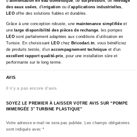
d’
alimentation en eau domestique
, de
surpression
, de
relevage
des eaux usées
, d’
irrigation
ou d’
applications industrielles
,
LEO
offre des solutions fiables et durables.
Grâce à une conception robuste, une
maintenance simplifiée
et
une
large disponibilité des pièces de rechange
, les pompes
LEO
sont parfaitement adaptées aux conditions d’utilisation en
Tunisie. En choisissant
LEO
chez
Bricodari.tn
, vous bénéficiez
de produits testés, d’un
accompagnement technique
et d’un
excellent rapport qualité-prix
, pour une installation sûre et
performante sur le long terme.
AVIS
Il n’y a pas encore d’avis.
SOYEZ LE PREMIER À LAISSER VOTRE AVIS SUR “POMPE
IMMERGÉE 3″ TURBINE PLASTIQUE”
Votre adresse e-mail ne sera pas publiée.
Les champs obligatoires
sont indiqués avec
*