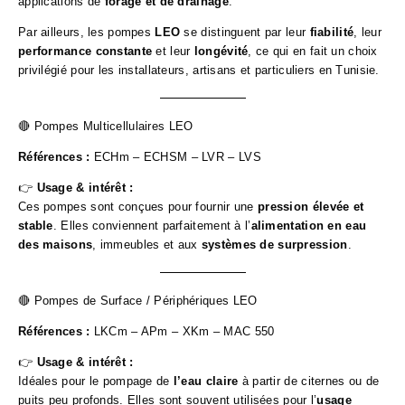
applications de
forage et de drainage
.
Par ailleurs, les pompes
LEO
se distinguent par leur
fiabilité
, leur
performance constante
et leur
longévité
, ce qui en fait un choix
privilégié pour les installateurs, artisans et particuliers en Tunisie.
🔴 Pompes Multicellulaires LEO
Références :
ECHm – ECHSM – LVR – LVS
👉
Usage & intérêt :
Ces pompes sont conçues pour fournir une
pression élevée et
stable
. Elles conviennent parfaitement à l’
alimentation en eau
des maisons
, immeubles et aux
systèmes de surpression
.
🔴 Pompes de Surface / Périphériques LEO
Références :
LKCm – APm – XKm – MAC 550
👉
Usage & intérêt :
Idéales pour le pompage de
l’eau claire
à partir de citernes ou de
puits peu profonds. Elles sont souvent utilisées pour l’
usage