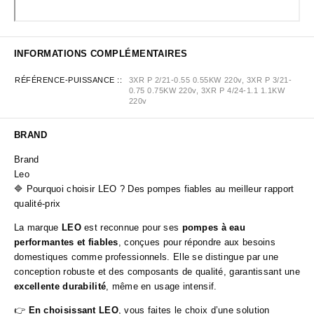
INFORMATIONS COMPLÉMENTAIRES
RÉFÉRENCE-PUISSANCE :
3XR P 2/21-0.55 0.55KW 220v, 3XR P 3/21-
0.75 0.75KW 220v, 3XR P 4/24-1.1 1.1KW
220v
BRAND
Brand
Leo
🔷 Pourquoi choisir LEO ? Des pompes fiables au meilleur rapport
qualité-prix
La marque
LEO
est reconnue pour ses
pompes à eau
performantes et fiables
, conçues pour répondre aux besoins
domestiques comme professionnels. Elle se distingue par une
conception robuste et des composants de qualité, garantissant une
excellente durabilité
, même en usage intensif.
👉
En choisissant LEO
, vous faites le choix d’une solution