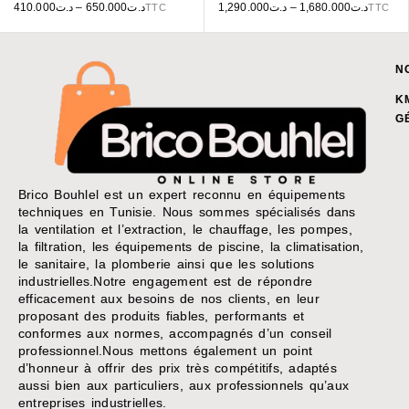
410.000
د.ت
–
650.000
د.ت
1,290.000
د.ت
–
1,680.000
د.ت
TTC
TTC
N
K
G
Brico Bouhlel est un expert reconnu en équipements
techniques en Tunisie. Nous sommes spécialisés dans
la ventilation et l’extraction, le chauffage, les pompes,
la filtration, les équipements de piscine, la climatisation,
le sanitaire, la plomberie ainsi que les solutions
industrielles.Notre engagement est de répondre
efficacement aux besoins de nos clients, en leur
proposant des produits fiables, performants et
conformes aux normes, accompagnés d’un conseil
professionnel.Nous mettons également un point
d’honneur à offrir des prix très compétitifs, adaptés
aussi bien aux particuliers, aux professionnels qu’aux
entreprises industrielles.