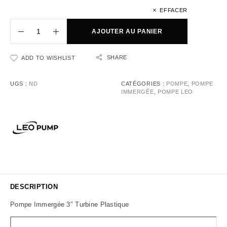
EFFACER
AJOUTER AU PANIER
SHARE
ADD TO WISHLIST
UGS :
ND
CATÉGORIES :
POMPE
,
POMPE
IMMERGÉE
,
POMPE LEO
DESCRIPTION
Pompe Immergée 3″ Turbine Plastique