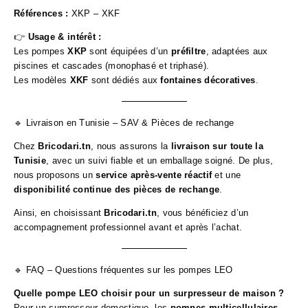
Références :
XKP – XKF
👉
Usage & intérêt :
Les pompes
XKP
sont équipées d’un
préfiltre
, adaptées aux
piscines et cascades (monophasé et triphasé).
Les modèles
XKF
sont dédiés aux
fontaines décoratives
.
🔹 Livraison en Tunisie – SAV & Pièces de rechange
Chez
Bricodari.tn
, nous assurons la
livraison sur toute la
Tunisie
, avec un suivi fiable et un emballage soigné. De plus,
nous proposons un
service après-vente réactif
et une
disponibilité continue des pièces de rechange
.
Ainsi, en choisissant
Bricodari.tn
, vous bénéficiez d’un
accompagnement professionnel avant et après l’achat.
🔹 FAQ – Questions fréquentes sur les pompes LEO
Quelle pompe LEO choisir pour un surpresseur de maison ?
Pour un surpresseur domestique, les
pompes multicellulaires