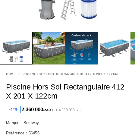
HOME
PISCINE HORS SOL RECTANGULAIRE 412 X 201 X 122CM
Piscine Hors Sol Rectangulaire 412
X 201 X 122cm
2,360.000
د.ت
-44%
4,200.000
د.ت
TTC
Marque : Bestway
Référence : 56456