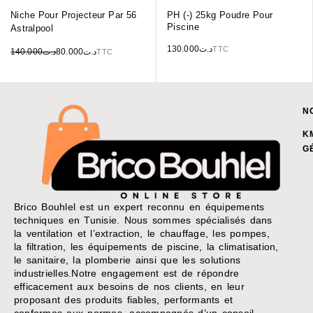
Niche Pour Projecteur Par 56
PH (-) 25kg Poudre Pour
Piscine
Astralpool
130.000
د.ت
TTC
140.000
د.ت
80.000
د.ت
TTC
N
K
G
Brico Bouhlel est un expert reconnu en équipements
techniques en Tunisie. Nous sommes spécialisés dans
la ventilation et l’extraction, le chauffage, les pompes,
la filtration, les équipements de piscine, la climatisation,
le sanitaire, la plomberie ainsi que les solutions
industrielles.Notre engagement est de répondre
efficacement aux besoins de nos clients, en leur
proposant des produits fiables, performants et