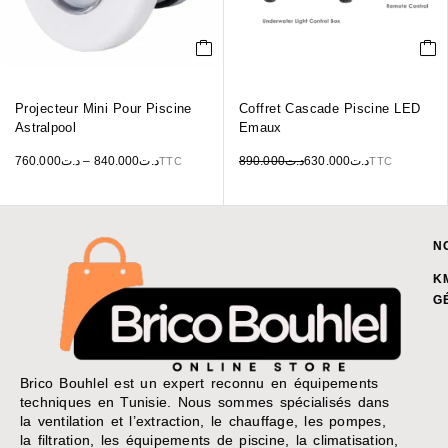
Projecteur Mini Pour Piscine
Coffret Cascade Piscine LED
Astralpool
Emaux
760.000
د.ت
–
840.000
د.ت
890.000
د.ت
630.000
د.ت
TTC
TTC
N
K
G
Brico Bouhlel est un expert reconnu en équipements
techniques en Tunisie. Nous sommes spécialisés dans
la ventilation et l’extraction, le chauffage, les pompes,
la filtration, les équipements de piscine, la climatisation,