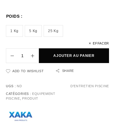
POIDS :
1 Kg
5 Kg
25 Kg
EFFACER
AJOUTER AU PANIER
SHARE
ADD TO WISHLIST
UGS :
ND
D'ENTRETIEN PISCINE
CATÉGORIES :
EQUIPEMENT
PISCINE
,
PRODUIT