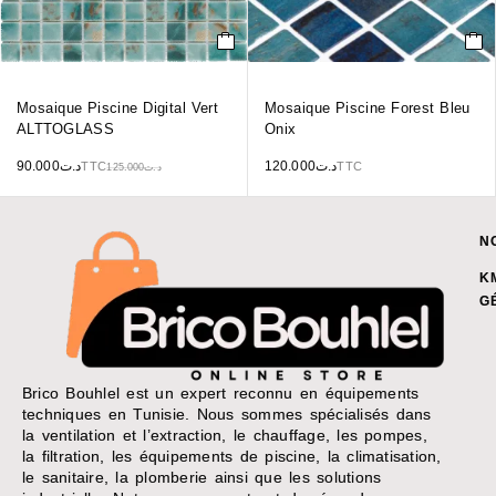
Mosaique Piscine Digital Vert
Mosaique Piscine Forest Bleu
ALTTOGLASS
Onix
90.000
د.ت
120.000
د.ت
TTC
TTC
125.000
د.ت
N
K
G
Brico Bouhlel est un expert reconnu en équipements
techniques en Tunisie. Nous sommes spécialisés dans
la ventilation et l’extraction, le chauffage, les pompes,
la filtration, les équipements de piscine, la climatisation,
le sanitaire, la plomberie ainsi que les solutions