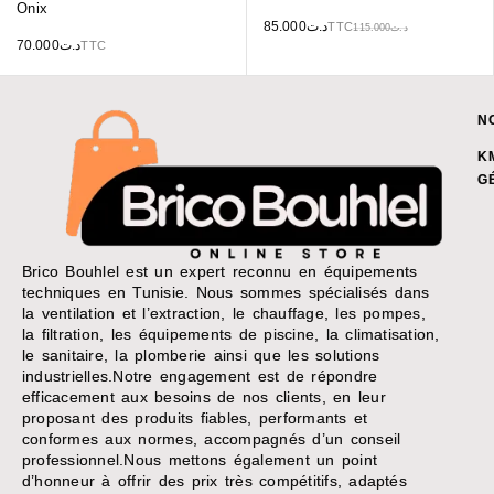
Onix
85.000
د.ت
TTC
115.000
د.ت
70.000
د.ت
TTC
N
K
G
Brico Bouhlel est un expert reconnu en équipements
techniques en Tunisie. Nous sommes spécialisés dans
la ventilation et l’extraction, le chauffage, les pompes,
la filtration, les équipements de piscine, la climatisation,
le sanitaire, la plomberie ainsi que les solutions
industrielles.Notre engagement est de répondre
efficacement aux besoins de nos clients, en leur
proposant des produits fiables, performants et
conformes aux normes, accompagnés d’un conseil
professionnel.Nous mettons également un point
d’honneur à offrir des prix très compétitifs, adaptés