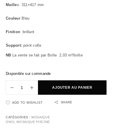
Maille
s: 311×417 mm
Couleur
Bleu
Finition
:brillant
Support:
point colle
NB
La vente se fait par Boîte 2,03 m²/boîte
Disponible sur commande
AJOUTER AU PANIER
SHARE
ADD TO WISHLIST
CATÉGORIES :
MOSAIQUE
ONIX
,
MOSAIQUE PISCINE