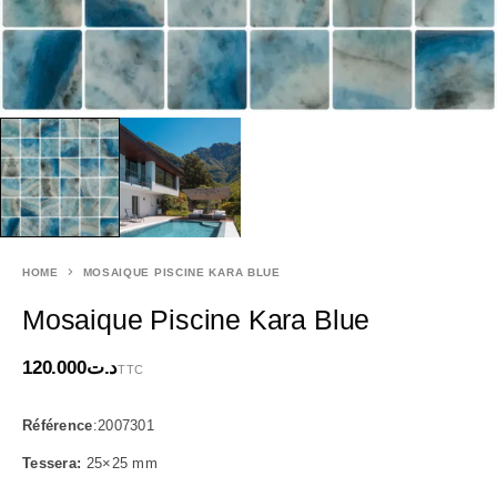
HOME
MOSAIQUE PISCINE KARA BLUE
Mosaique Piscine Kara Blue
120.000
د.ت
TTC
Référence
:
2007301
Tessera:
25×25 mm