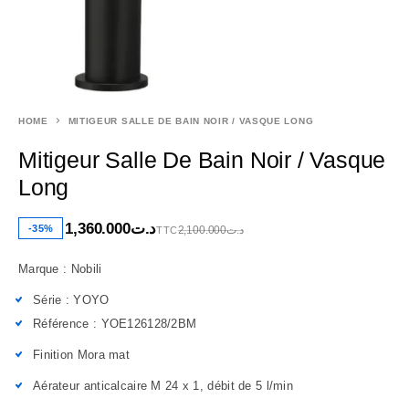
HOME
MITIGEUR SALLE DE BAIN NOIR / VASQUE LONG
Mitigeur Salle De Bain Noir / Vasque
Long
1,360.000
د.ت
-35%
2,100.000
د.ت
TTC
Marque : Nobili
Série : YOYO
Référence : YOE126128/2BM
Finition Mora mat
Aérateur anticalcaire M 24 x 1, débit de 5 l/min