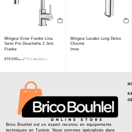
Mitigeur Evier Franke Lina
Mitigeur Lavabo Long Delos
Semi Pro Douchette 2 Jets
Chromé
Franke
Imex
870.000
د.ت
TTC
1,490.000
د.ت
N
K
G
Brico Bouhlel est un expert reconnu en équipements
techniques en Tunisie. Nous sommes spécialisés dans