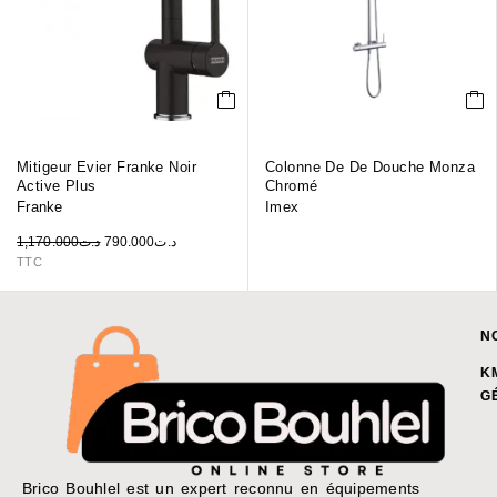
Mitigeur Evier Franke Noir
Colonne De De Douche Monza
Active Plus
Chromé
Franke
Imex
1,170.000
د.ت
790.000
د.ت
TTC
N
K
G
Brico Bouhlel est un expert reconnu en équipements