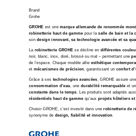
Brand
Grohe
GROHE
est une
marque allemande de renommée mond
robinetterie haut de gamme
pour la
salle de bain et la 
son
design innovant, sa technologie avancée et sa qua
La
robinetterie GROHE
se décline en
différentes couleur
noir, blanc, inox, doré, brossé ou mat – permettant une
pe
de l’espace. Chaque modèle allie
esthétique contempora
et
mécanismes de précision
, garantissant un
confort d’
Grâce à ses
technologies avancées
, GROHE assure un
consommation d’eau
, une
durabilité remarquable
et u
constante dans le temps
. Les produits sont adaptés aus
résidentiels haut de gamme
qu’aux
projets hôteliers e
Choisir GROHE, c’est investir dans une
robinetterie de 
synonyme de
design, fiabilité et innovation
.