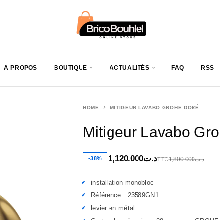
A PROPOS
BOUTIQUE
ACTUALITÉS
FAQ
RSS
HOME
MITIGEUR LAVABO GROHE DORÉ
Mitigeur Lavabo Gr
1,120.000
د.ت
-38%
1,800.000
د.ت
TTC
installation monobloc
Référence : 23589GN1
levier en métal