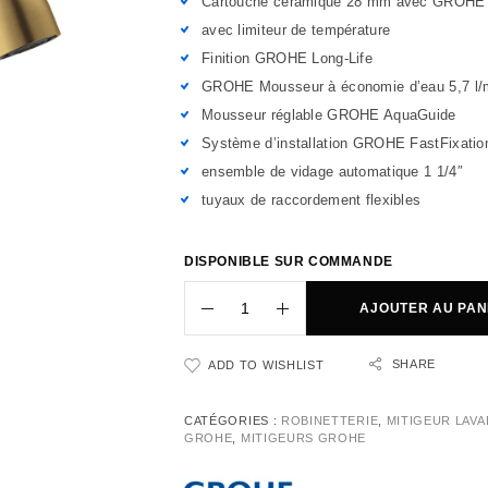
Cartouche céramique 28 mm avec GROHE
avec limiteur de température
Finition GROHE Long-Life
GROHE Mousseur à économie d’eau 5,7 l/
Mousseur réglable GROHE AquaGuide
Système d’installation GROHE FastFixatio
ensemble de vidage automatique 1 1/4″
tuyaux de raccordement flexibles
DISPONIBLE SUR COMMANDE
AJOUTER AU PAN
SHARE
ADD TO WISHLIST
CATÉGORIES :
ROBINETTERIE
,
MITIGEUR LAV
GROHE
,
MITIGEURS GROHE