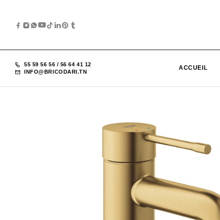
55 59 56 56
/
56 64 41 12
ACCUEIL
INFO@BRICODARI.TN