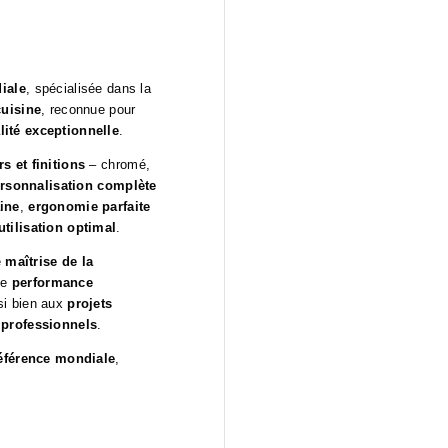
iale
, spécialisée dans la
cuisine
, reconnue pour
lité exceptionnelle
.
s et finitions
– chromé,
rsonnalisation complète
ine
,
ergonomie parfaite
utilisation optimal
.
e
maîtrise de la
ne
performance
si bien aux
projets
t professionnels
.
référence mondiale
,