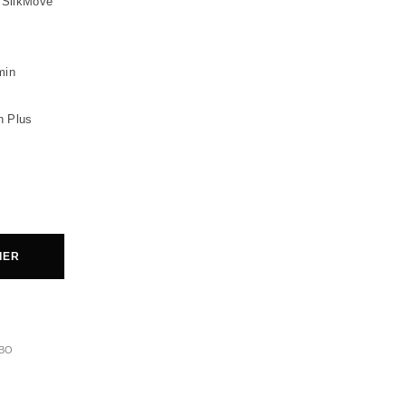
 SilkMove
min
n Plus
IER
ABO