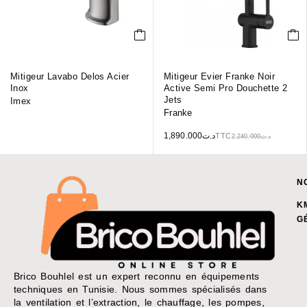
Mitigeur Lavabo Delos Acier
Mitigeur Evier Franke Noir
Inox
Active Semi Pro Douchette 2
Jets
Imex
Franke
1,890.000
د.ت
TTC
2,240.000
د.ت
N
K
G
Brico Bouhlel est un expert reconnu en équipements
techniques en Tunisie. Nous sommes spécialisés dans
la ventilation et l’extraction, le chauffage, les pompes,