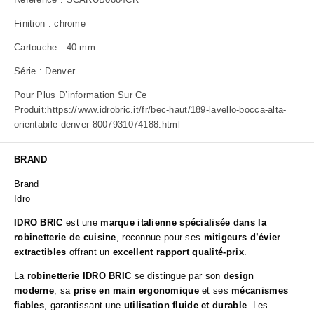
Finition : chrome
Cartouche : 40 mm
Série : Denver
Pour Plus D’information Sur Ce
Produit:
https://www.idrobric.it/fr/bec-haut/189-lavello-bocca-alta-
orientabile-denver-8007931074188.html
BRAND
Brand
Idro
IDRO BRIC
est une
marque italienne spécialisée dans la
robinetterie de cuisine
, reconnue pour ses
mitigeurs d’évier
extractibles
offrant un
excellent rapport qualité-prix
.
La
robinetterie IDRO BRIC
se distingue par son
design
moderne
, sa
prise en main ergonomique
et ses
mécanismes
fiables
, garantissant une
utilisation fluide et durable
. Les