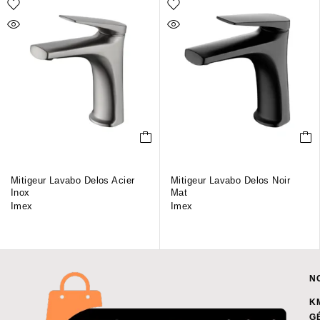
Mitigeur Lavabo Delos Acier
Mitigeur Lavabo Delos Noir
Inox
Mat
Imex
Imex
N
K
G