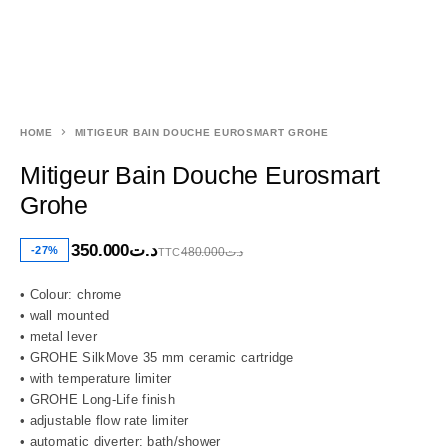
HOME
MITIGEUR BAIN DOUCHE EUROSMART GROHE
Mitigeur Bain Douche Eurosmart
Grohe
350.000
د.ت
-27%
480.000
د.ت
TTC
• Colour: chrome
• wall mounted
• metal lever
• GROHE SilkMove 35 mm ceramic cartridge
• with temperature limiter
• GROHE Long-Life finish
• adjustable flow rate limiter
• automatic diverter: bath/shower