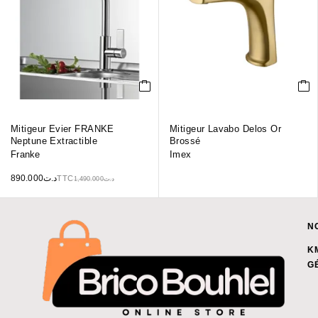
Mitigeur Evier FRANKE
Mitigeur Lavabo Delos Or
Neptune Extractible
Brossé
Franke
Imex
890.000
د.ت
TTC
1,490.000
د.ت
N
K
G