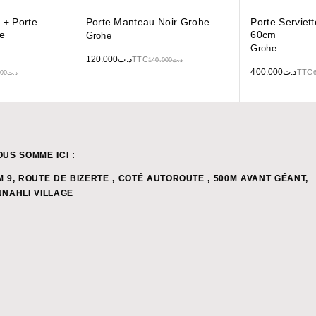
 + Porte
Porte Manteau Noir Grohe
Porte Serviet
e
60cm
Grohe
Grohe
120.000
د.ت
TTC
140.000
د.ت
400.000
د.ت
TTC
000
د.ت
OUS SOMME ICI :
M 9, ROUTE DE BIZERTE , COTÉ AUTOROUTE , 500M AVANT GÉANT,
NNAHLI VILLAGE