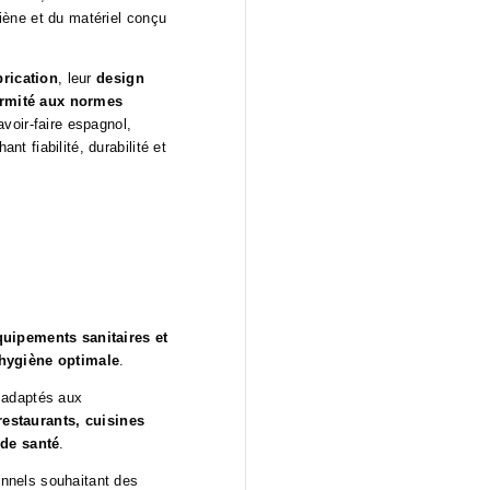
iène et du matériel conçu
brication
, leur
design
rmité aux normes
voir-faire espagnol,
 fiabilité, durabilité et
quipements sanitaires et
 hygiène optimale
.
 adaptés aux
restaurants, cuisines
 de santé
.
nnels souhaitant des