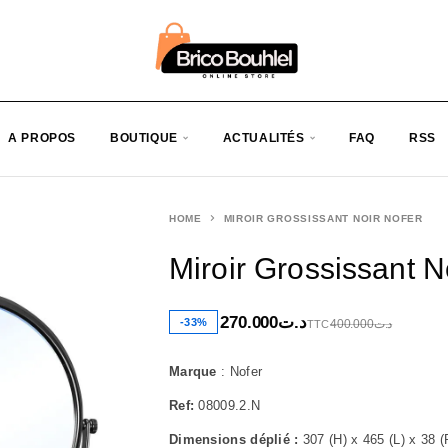
A PROPOS
BOUTIQUE
ACTUALITÉS
FAQ
RSS
HOME
MIROIR GROSSISSANT NOIR NOFER
Miroir Grossissant N
270.000
د.ت
-33%
400.000
د.ت
TTC
Marque
: Nofer
Ref:
08009.2.N
Dimensions déplié :
307 (H) x 465 (L) x 38 