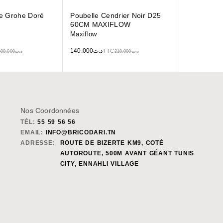
te Grohe Doré
Poubelle Cendrier Noir D25
60CM MAXIFLOW
Maxiflow
140.000
د.ت
TTC
600.000
د.ت
210.000
د.ت
Nos Coordonnées
TÉL:
55 59 56 56
EMAIL:
INFO@BRICODARI.TN
ADRESSE:
ROUTE DE BIZERTE KM9, COTÉ
AUTOROUTE, 500M AVANT GÉANT TUNIS
CITY, ENNAHLI VILLAGE