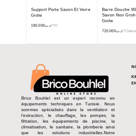
Support Porte Savon Et Verre
Barre Douche 90
Savon Noir Groh
Grohe
Grohe
190.000
د.ت
TTC
720.000
د.ت
TTC
800.
N
K
E
Brico Bouhlel est un expert reconnu en
équipements techniques en Tunisie. Nous
sommes spécialisés dans la ventilation et
l’extraction, le chauffage, les pompes, la
filtration, les équipements de piscine, la
climatisation, le sanitaire, la plomberie ainsi
que les solutions industrielles.Notre