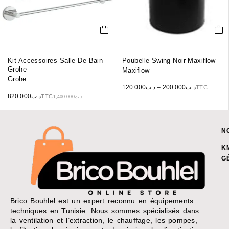
Kit Accessoires Salle De Bain
Poubelle Swing Noir Maxiflow
Grohe
Maxiflow
Grohe
120.000
د.ت
–
200.000
د.ت
TTC
820.000
د.ت
TTC
1,400.000
د.ت
N
K
G
Brico Bouhlel est un expert reconnu en équipements
techniques en Tunisie. Nous sommes spécialisés dans
la ventilation et l’extraction, le chauffage, les pompes,