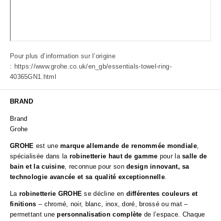
Pour plus d’information sur l’origine
:
https://www.grohe.co.uk/en_gb/essentials-towel-ring-
40365GN1.html
BRAND
Brand
Grohe
GROHE
est une
marque allemande de renommée mondiale
,
spécialisée dans la
robinetterie haut de gamme
pour la
salle de
bain et la cuisine
, reconnue pour son
design innovant, sa
technologie avancée et sa qualité exceptionnelle
.
La
robinetterie GROHE
se décline en
différentes couleurs et
finitions
– chromé, noir, blanc, inox, doré, brossé ou mat –
permettant une
personnalisation complète
de l’espace. Chaque