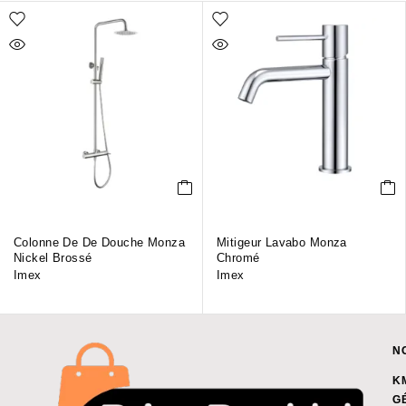
Colonne De De Douche Monza
Mitigeur Lavabo Monza
Nickel Brossé
Chromé
Imex
Imex
N
K
G