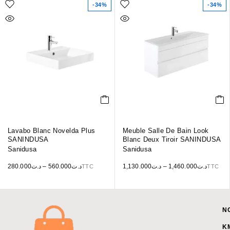
-34%
-34%
Lavabo Blanc Novelda Plus
Meuble Salle De Bain Look
SANINDUSA
Blanc Deux Tiroir SANINDUSA
Sanidusa
Sanidusa
280.000
د.ت
–
560.000
د.ت
1,130.000
د.ت
–
1,460.000
د.ت
TTC
TTC
N
K