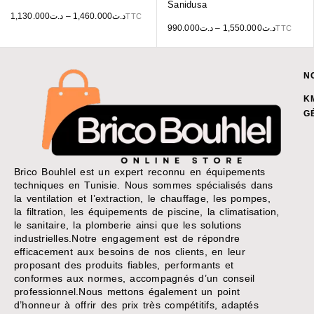
Sanidusa
1,130.000
د.ت
–
1,460.000
د.ت
TTC
990.000
د.ت
–
1,550.000
د.ت
TTC
N
K
G
Brico Bouhlel est un expert reconnu en équipements
techniques en Tunisie. Nous sommes spécialisés dans
la ventilation et l’extraction, le chauffage, les pompes,
la filtration, les équipements de piscine, la climatisation,
le sanitaire, la plomberie ainsi que les solutions
industrielles.Notre engagement est de répondre
efficacement aux besoins de nos clients, en leur
proposant des produits fiables, performants et
conformes aux normes, accompagnés d’un conseil
professionnel.Nous mettons également un point
d’honneur à offrir des prix très compétitifs, adaptés