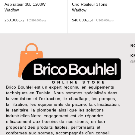
Aspirateur 30L 1200W
Cric Rouleur 3Tons
Wadfow
Wadfow
250.000
د.ت
540.000
د.ت
TTC
TTC
380.000
د.ت
900.000
د.ت
N
K
G
Brico Bouhlel est un expert reconnu en équipements
techniques en Tunisie. Nous sommes spécialisés dans
la ventilation et l’extraction, le chauffage, les pompes,
la filtration, les équipements de piscine, la climatisation,
le sanitaire, la plomberie ainsi que les solutions
industrielles.Notre engagement est de répondre
efficacement aux besoins de nos clients, en leur
proposant des produits fiables, performants et
conformes aux normes, accompagnés d’un conseil