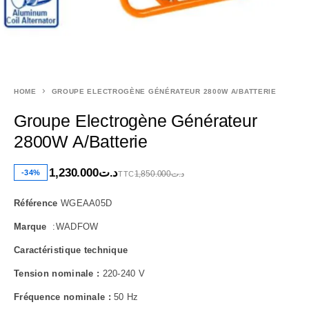
HOME
GROUPE ELECTROGÈNE GÉNÉRATEUR 2800W A/BATTERIE
Groupe Electrogène Générateur
2800W A/Batterie
1,230.000
د.ت
-34%
1,850.000
د.ت
TTC
Référence
WGEAA05D
Marque
:WADFOW
Caractéristique technique
Tension nominale :
220-240 V
Fréquence nominale :
50 Hz