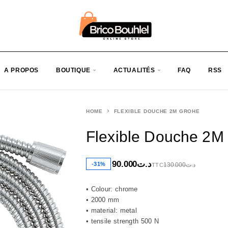
A PROPOS
BOUTIQUE
ACTUALITÉS
FAQ
RSS
HOME
FLEXIBLE DOUCHE 2M GROHE
Flexible Douche 2M
90.000
د.ت
-31%
130.000
د.ت
TTC
• Colour: chrome
• 2000 mm
• material: metal
• tensile strength 500 N