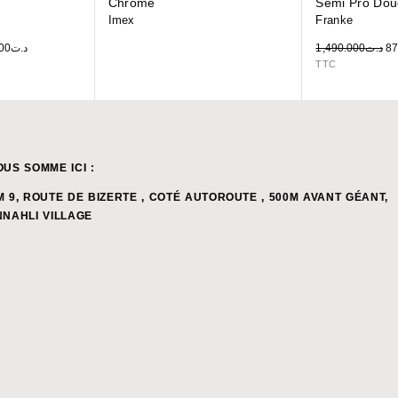
Chromé
Semi Pro Douc
Imex
Franke
00
د.ت
1,490.000
د.ت
87
TTC
OUS SOMME ICI :
M 9, ROUTE DE BIZERTE , COTÉ AUTOROUTE , 500M AVANT GÉANT,
NNAHLI VILLAGE