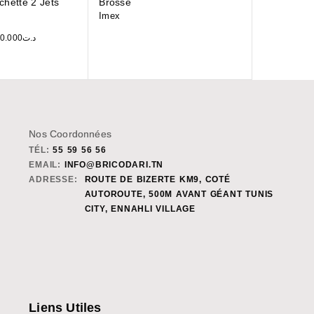
hette 2 Jets
Brossé
Imex
0.000
د.ت
Nos Coordonnées
TÉL:
55 59 56 56
EMAIL:
INFO@BRICODARI.TN
ADRESSE:
ROUTE DE BIZERTE KM9, COTÉ
AUTOROUTE, 500M AVANT GÉANT TUNIS
CITY, ENNAHLI VILLAGE
Liens Utiles