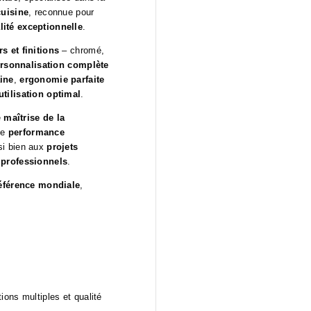
cuisine
, reconnue pour
lité exceptionnelle
.
s et finitions
– chromé,
rsonnalisation complète
ine
,
ergonomie parfaite
utilisation optimal
.
e
maîtrise de la
ne
performance
si bien aux
projets
t professionnels
.
référence mondiale
,
ons multiples et qualité