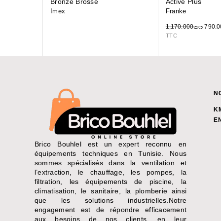
Bronze Brossé
Active Plus
Imex
Franke
1,170.000
د.ت
790.0
TTC
N
K
E
Brico Bouhlel est un expert reconnu en
équipements techniques en Tunisie. Nous
sommes spécialisés dans la ventilation et
l’extraction, le chauffage, les pompes, la
filtration, les équipements de piscine, la
climatisation, le sanitaire, la plomberie ainsi
que les solutions industrielles.Notre
engagement est de répondre efficacement
aux besoins de nos clients, en leur