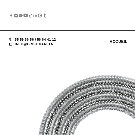
55 59 56 56
/
56 64 41 12
ACCUEIL
INFO@BRICODARI.TN