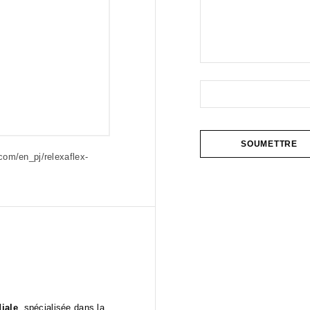
.com/en_pj/relexaflex-
iale
, spécialisée dans la