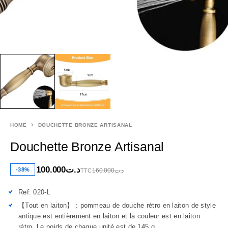
HOME
DOUCHETTE BRONZE ARTISANAL
Douchette Bronze Artisanal
100.000
د.ت
-38%
160.000
د.ت
TTC
Ref: 020-L
【Tout en laiton】 : pommeau de douche rétro en laiton de style
antique est entièrement en laiton et la couleur est en laiton
rétro. Le poids de chaque unité est de 145 g.