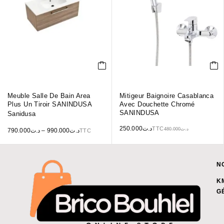
Meuble Salle De Bain Area
Mitigeur Baignoire Casablanca
Plus Un Tiroir SANINDUSA
Avec Douchette Chromé
SANINDUSA
Sanidusa
250.000
د.ت
TTC
480.000
د.ت
790.000
د.ت
–
990.000
د.ت
TTC
N
K
G