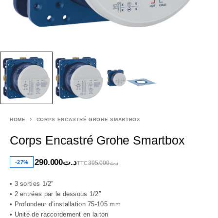
HOME
CORPS ENCASTRÉ GROHE SMARTBOX
Corps Encastré Grohe Smartbox
290.000
د.ت
-27%
395.000
د.ت
TTC
• 3 sorties 1/2″
• 2 entrées par le dessous 1/2″
• Profondeur d’installation 75-105 mm
• Unité de raccordement en laiton