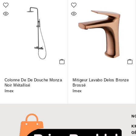
Colonne De De Douche Monza
Mitigeur Lavabo Delos Bronze
Noir Métallisé
Brossé
Imex
Imex
N
K
G