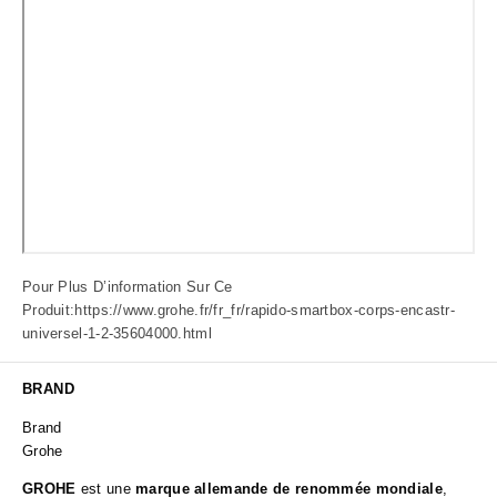
Pour Plus D’information Sur Ce
Produit:
https://www.grohe.fr/fr_fr/rapido-smartbox-corps-encastr-
universel-1-2-35604000.html
BRAND
Brand
Grohe
GROHE
est une
marque allemande de renommée mondiale
,