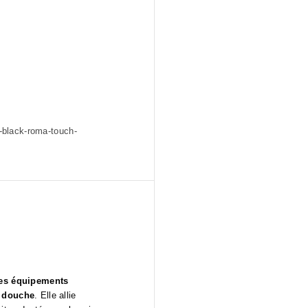
y-black-roma-touch-
es équipements
e douche
. Elle allie