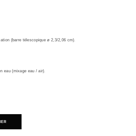
lation (barre télescopique ø 2,3/2,06 cm).
n eau (mixage eau / air).
IER