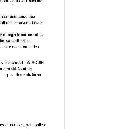
uits adaptés aux besoins
, une
résistance aux
tallation sanitaire durable
ur
design fonctionnel et
tériaux
, offrant un
onieuse dans toutes les
els, les produits WIRQUIN
on simplifiée
et un
pter pour des
solutions
s et durables pour salles