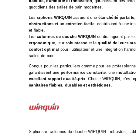
fiabilité, durabilité et innovation
, garantissant des prod
quotidiens des salles de bain modernes.
Les
siphons WIRQUIN
assurent une
étanchéité parfaite
obstructions
et un
entretien facile
, contribuant à une ins
et fiable.
Les
colonnes de douche WIRQUIN
se distinguent par le
ergonomique
, leur
robustesse
et la
qualité de leurs ma
confort optimal
pour l’utilisateur et une intégration harm
salles de bain.
Conçus pour les particuliers comme pour les professionn
garantissent une
performance constante
, une
installati
excellent rapport qualité-prix
. Choisir WIRQUIN, c’est o
sanitaires fiables, durables et esthétiques
.
Siphons et colonnes de douche WIRQUIN : robustes, fiable