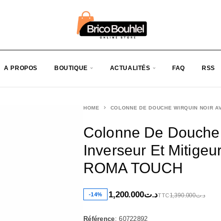
A PROPOS
BOUTIQUE
ACTUALITÉS
FAQ
RSS
HOME
COLONNE DE DOUCHE WIRQUIN NOIR A
Colonne De Douche
Inverseur Et Mitig
ROMA TOUCH
1,200.000
د.ت
-14%
1,390.000
د.ت
TTC
Référence
: 60722892