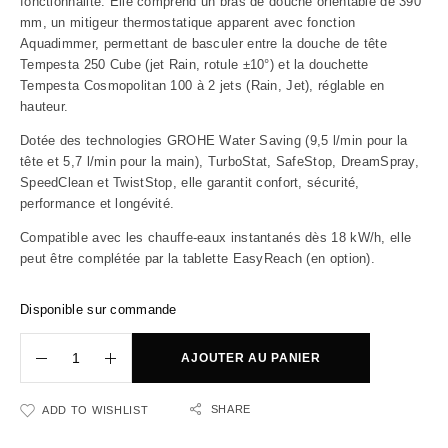
fonctionnalité. Elle comprend un bras de douche orientable de 390
mm, un mitigeur thermostatique apparent avec fonction
Aquadimmer, permettant de basculer entre la douche de tête
Tempesta 250 Cube (jet Rain, rotule ±10°) et la douchette
Tempesta Cosmopolitan 100 à 2 jets (Rain, Jet), réglable en
hauteur.
Dotée des technologies GROHE Water Saving (9,5 l/min pour la
tête et 5,7 l/min pour la main), TurboStat, SafeStop, DreamSpray,
SpeedClean et TwistStop, elle garantit confort, sécurité,
performance et longévité.
Compatible avec les chauffe-eaux instantanés dès 18 kW/h, elle
peut être complétée par la tablette EasyReach (en option).
Disponible sur commande
AJOUTER AU PANIER
SHARE
ADD TO WISHLIST