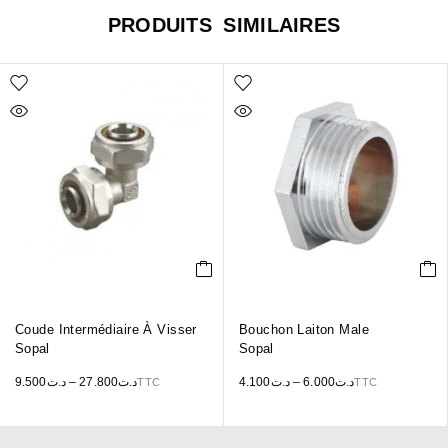
PRODUITS SIMILAIRES
Coude Intermédiaire À Visser
Bouchon Laiton Male
Sopal
Sopal
9.500
د.ت
–
27.800
د.ت
4.100
د.ت
–
6.000
د.ت
TTC
TTC